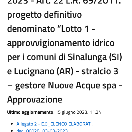
2023 - Art. 22 L.R. 69/2011.
progetto definitivo
denominato “Lotto 1 -
approvvigionamento idrico
per i comuni di Sinalunga (SI)
e Lucignano (AR) - stralcio 3
– gestore Nuove Acque spa -
Approvazione
Ultimo aggiornamento
: 15 giugno 2023, 11:24
Allegato 2 - E.0_ELENCO ELABORATI
,
dec_00028_03-03-2023
,