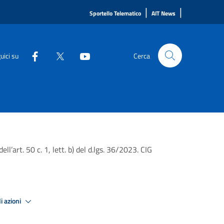
|
|
Sportello Telematico
AIT News
uici su
Cerca
’art. 50 c. 1, lett. b) del d.lgs. 36/2023. CIG
i azioni