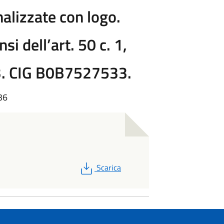
alizzate con logo.
si dell’art. 50 c. 1,
023. CIG B0B7527533.
36
PDF
Scarica