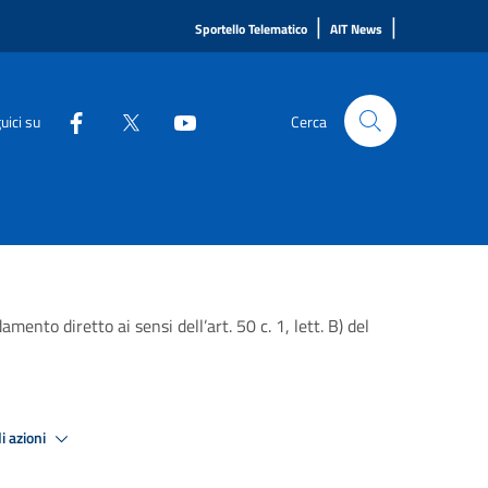
|
|
Sportello Telematico
AIT News
uici su
Cerca
ento diretto ai sensi dell’art. 50 c. 1, lett. B) del
i azioni