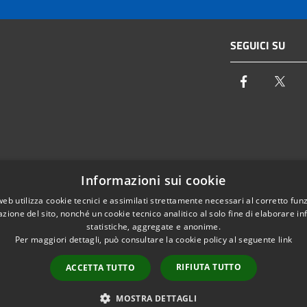
SEGUICI SU
Facebook
Twi
Email:
info@autoritaidrica.toscana.it
Informazioni sui cookie
- 50122 Firenze
Pec:
protocollo@pec.autoritaidrica.toscana.it
web utilizza cookie tecnici e assimilati strettamente necessari al corretto fu
azione del sito, nonché un cookie tecnico analitico al solo fine di elaborare i
IPA Indice delle Pubbliche Amministrazioni
statistiche, aggregate e anonime.
Elenco contatti interni
Per maggiori dettagli, può consultare la cookie policy al seguente
link
RIFIUTA TUTTO
ACCETTA TUTTO
l sito
Copyright © 2026 • Autorità Idri
MOSTRA DETTAGLI