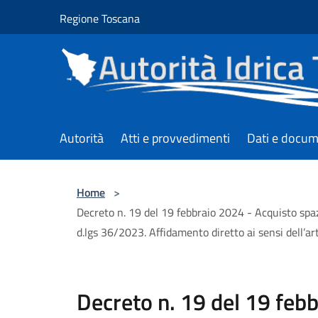
Salta al contenuto principale
Regione Toscana
Autorità
Atti e provvedimenti
Dati e docum
Home
>
Decreto n. 19 del 19 febbraio 2024 - Acquisto spazio
d.lgs 36/2023. Affidamento diretto ai sensi dell’ar
Decreto n. 19 del 19 feb