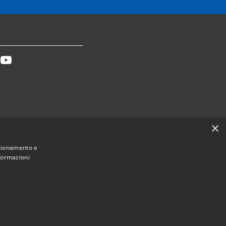
tter
Youtube
×
Dichiarazione accessibilità
nzionamento e
nformazioni
Municipium
Accesso redazione
ca Toscana • Powered by
•