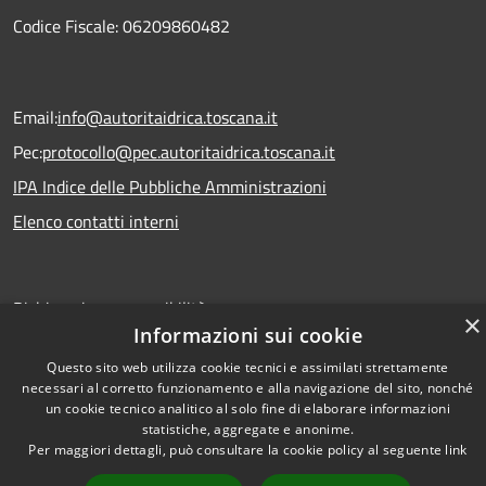
Codice Fiscale: 06209860482
Email:
info@autoritaidrica.toscana.it
Pec:
protocollo@pec.autoritaidrica.toscana.it
IPA Indice delle Pubbliche Amministrazioni
Elenco contatti interni
Dichiarazione accessibilità
×
Informazioni sui cookie
Questo sito web utilizza cookie tecnici e assimilati strettamente
RSS
Copyright © 2026 • Autorità
necessari al corretto funzionamento e alla navigazione del sito, nonché
un cookie tecnico analitico al solo fine di elaborare informazioni
Accessibilità
Idrica Toscana • Powered by
statistiche, aggregate e anonime.
Privacy
Municipium
Accesso
•
Per maggiori dettagli, può consultare la cookie policy al seguente
link
Cookie
redazione