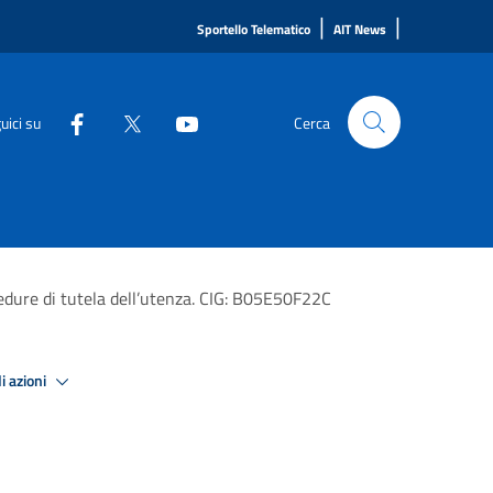
|
|
Sportello Telematico
AIT News
uici su
Cerca
cedure di tutela dell’utenza. CIG: B05E50F22C
i azioni