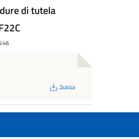
dure di tutela
0F22C
5:46
PDF
Scarica