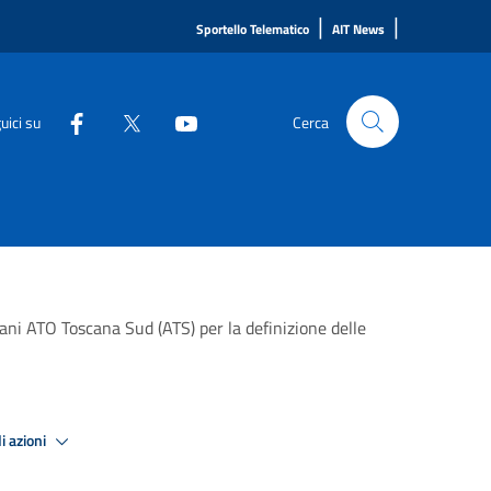
|
|
Sportello Telematico
AIT News
uici su
Cerca
bani ATO Toscana Sud (ATS) per la definizione delle
i azioni