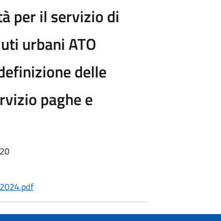
 per il servizio di
iuti urbani ATO
definizione delle
ervizio paghe e
.
:20
2024.pdf