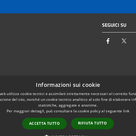
SEGUICI SU
Facebook
Twi
Email:
info@autoritaidrica.toscana.it
Informazioni sui cookie
- 50122 Firenze
Pec:
protocollo@pec.autoritaidrica.toscana.it
web utilizza cookie tecnici e assimilati strettamente necessari al corretto fu
azione del sito, nonché un cookie tecnico analitico al solo fine di elaborare i
IPA Indice delle Pubbliche Amministrazioni
statistiche, aggregate e anonime.
Elenco contatti interni
Per maggiori dettagli, può consultare la cookie policy al seguente
link
RIFIUTA TUTTO
ACCETTA TUTTO
l sito
Copyright © 2026 • Autorità Idri