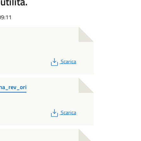
tilità.
09:11
PDF
Scarica
a_rev_ori
PDF
Scarica