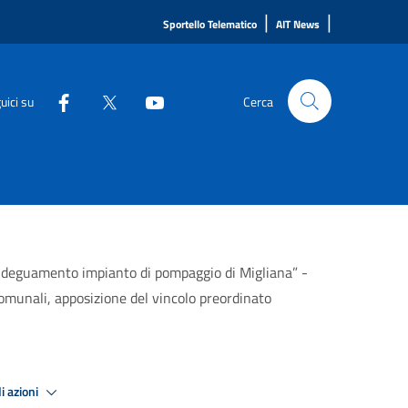
|
|
Sportello Telematico
AIT News
uici su
Cerca
“Adeguamento impianto di pompaggio di Migliana” -
omunali, apposizione del vincolo preordinato
i azioni