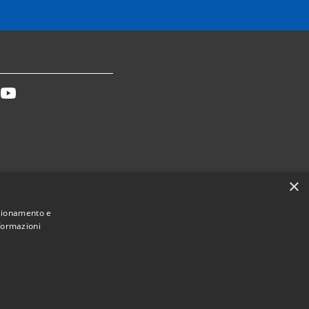
tter
Youtube
×
Dichiarazione accessibilità
nzionamento e
nformazioni
Municipium
Accesso redazione
ca Toscana • Powered by
•