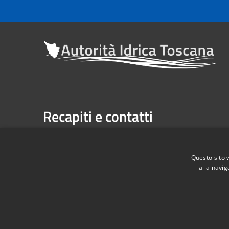
Recapiti e contatti
Sede legale: Via Verdi n. 16 (primo piano), Firenze
Casella Postale n. 1485 | U.P. Firenze, 7 Via G. Verdi 
Questo sito 
alla navig
Telefono:
055 263291 -
Fax:
055 2632940
Codice Fiscale: 06209860482
RSS
Accessibilità
Privacy
Cookie
Mappa de