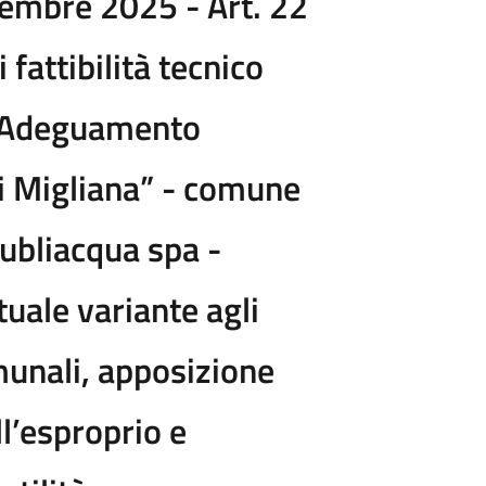
cembre 2025 - Art. 22
fattibilità tecnico
“Adeguamento
i Migliana” - comune
ubliacqua spa -
uale variante agli
munali, apposizione
ll’esproprio e