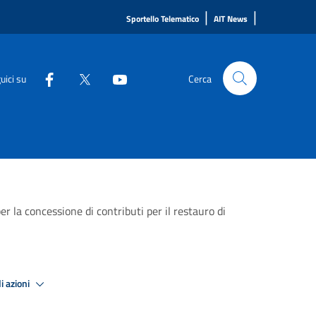
|
|
Sportello Telematico
AIT News
uici su
Cerca
 la concessione di contributi per il restauro di
i azioni