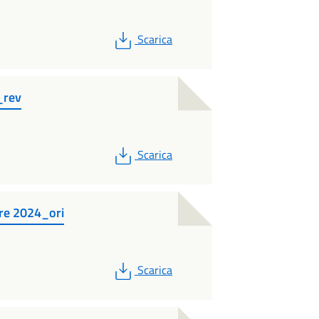
PDF
Scarica
_rev
PDF
Scarica
re 2024_ori
PDF
Scarica