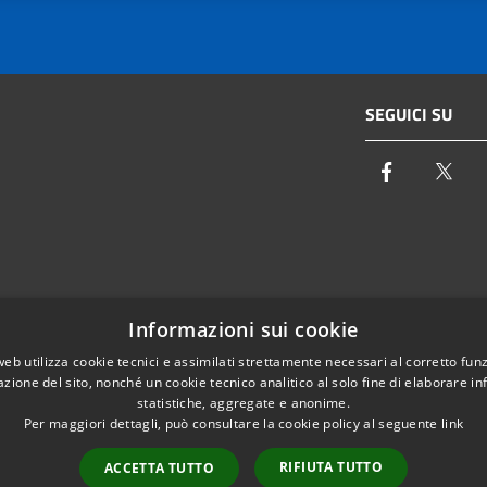
SEGUICI SU
Facebook
Twi
Email:
info@autoritaidrica.toscana.it
Informazioni sui cookie
- 50122 Firenze
Pec:
protocollo@pec.autoritaidrica.toscana.it
web utilizza cookie tecnici e assimilati strettamente necessari al corretto fu
azione del sito, nonché un cookie tecnico analitico al solo fine di elaborare i
IPA Indice delle Pubbliche Amministrazioni
statistiche, aggregate e anonime.
Elenco contatti interni
Per maggiori dettagli, può consultare la cookie policy al seguente
link
RIFIUTA TUTTO
ACCETTA TUTTO