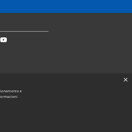
tter
Youtube
×
Dichiarazione accessibilità
nzionamento e
nformazioni
Municipium
Accesso redazione
ca Toscana • Powered by
•