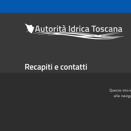
Recapiti e contatti
Sede legale: Via Verdi n. 16 (primo piano), Firenze
Casella Postale n. 1485 | U.P. Firenze, 7 Via G. Verdi 
Questo sito 
alla navig
Telefono:
055 263291 -
Fax:
055 2632940
Codice Fiscale: 06209860482
RSS
Accessibilità
Privacy
Cookie
Mappa de