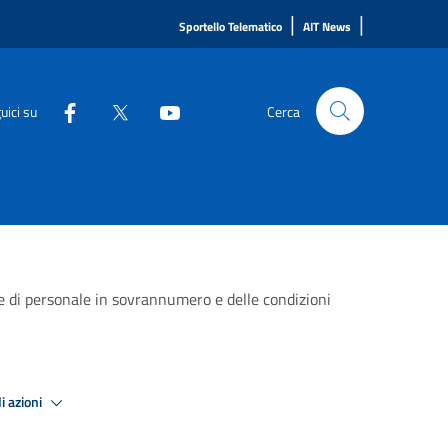
|
|
Sportello Telematico
AIT News
uici su
Cerca
 di personale in sovrannumero e delle condizioni
i azioni