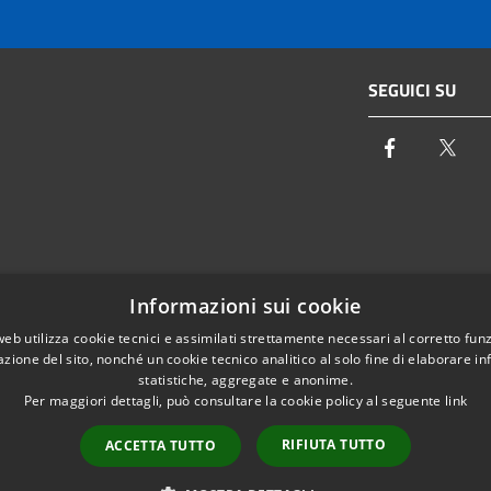
SEGUICI SU
Facebook
Twi
Email:
info@autoritaidrica.toscana.it
Informazioni sui cookie
- 50122 Firenze
Pec:
protocollo@pec.autoritaidrica.toscana.it
web utilizza cookie tecnici e assimilati strettamente necessari al corretto fu
azione del sito, nonché un cookie tecnico analitico al solo fine di elaborare i
IPA Indice delle Pubbliche Amministrazioni
statistiche, aggregate e anonime.
Elenco contatti interni
Per maggiori dettagli, può consultare la cookie policy al seguente
link
RIFIUTA TUTTO
ACCETTA TUTTO
l sito
Copyright © 2026 • Autorità Idri