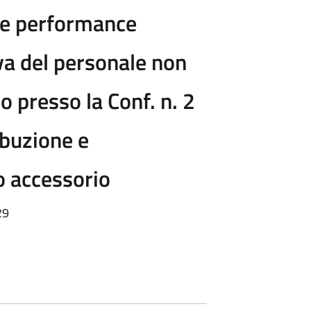
ne performance
va del personale non
io presso la Conf. n. 2
ibuzione e
o accessorio
29