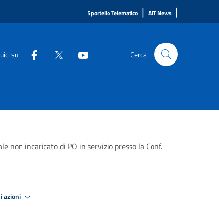
|
|
Sportello Telematico
AIT News
uici su
Cerca
 non incaricato di PO in servizio presso la Conf.
i azioni