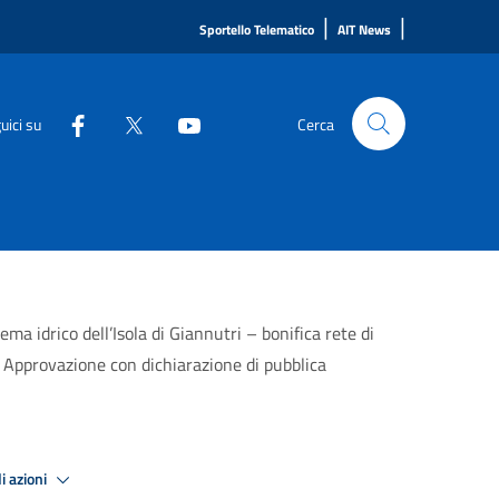
|
|
Sportello Telematico
AIT News
uici su
Cerca
 idrico dell’Isola di Giannutri – bonifica rete di
- Approvazione con dichiarazione di pubblica
i azioni