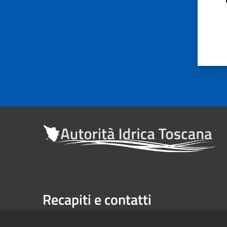
Recapiti e contatti
Sede legale: Via Verdi n. 16 (primo piano), Firenze