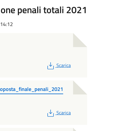
one penali totali 2021
 14:12
PDF
Scarica
posta_finale_penali_2021
PDF
Scarica