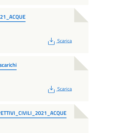
ns21_ACQUE
PDF
Scarica
scarichi
PDF
Scarica
PETTIVI_CIVILI_2021_ACQUE