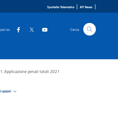
|
|
Sportello Telematico
AIT News
uici su
Cerca
1. Applicazione penali totali 2021
i azioni