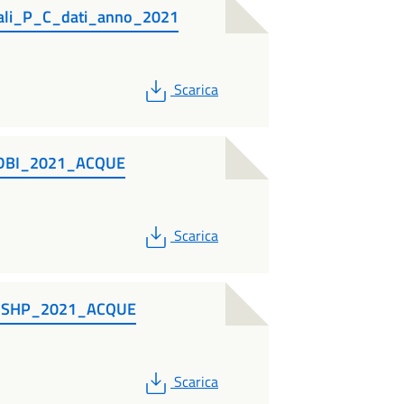
ali_P_C_dati_anno_2021
PDF
Scarica
a_DBI_2021_ACQUE
PDF
Scarica
va_SHP_2021_ACQUE
PDF
Scarica