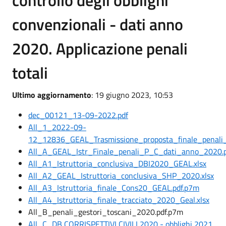
controllo degli obblighi
convenzionali - dati anno
2020. Applicazione penali
totali
Ultimo aggiornamento
: 19 giugno 2023, 10:53
dec_00121_13-09-2022.pdf
All_1_2022-09-
12_12836_GEAL_Trasmissione_proposta_finale_penali
All_A_GEAL_Istr_Finale_penali_P_C_dati_anno_2020.
All_A1_Istruttoria_conclusiva_DBI2020_GEAL.xlsx
All_A2_GEAL_Istruttoria_conclusiva_SHP_2020.xlsx
All_A3_Istruttoria_finale_Cons20_GEAL.pdf.p7m
All_A4_Istruttoria_finale_tracciato_2020_Geal.xlsx
All_B_penali_gestori_toscani_2020.pdf.p7m
All_C_DB CORRISPETTIVI CIVILI 2020 - obblighi 2021