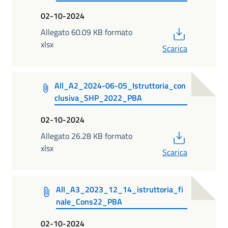
02-10-2024
PDF
Allegato 60.09 KB formato
xlsx
Scarica
All_A2_2024-06-05_Istruttoria_con
clusiva_SHP_2022_PBA
02-10-2024
PDF
Allegato 26.28 KB formato
xlsx
Scarica
All_A3_2023_12_14_istruttoria_fi
nale_Cons22_PBA
02-10-2024