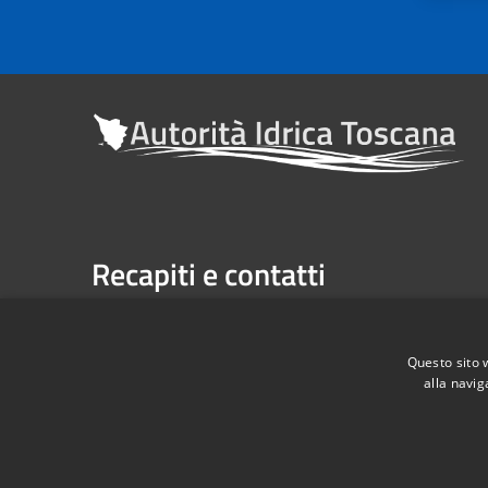
Recapiti e contatti
Sede legale: Via Verdi n. 16 (primo piano), Firenze
Casella Postale n. 1485 | U.P. Firenze, 7 Via G. Verdi 
Questo sito 
alla navig
Telefono:
055 263291 -
Fax:
055 2632940
Codice Fiscale: 06209860482