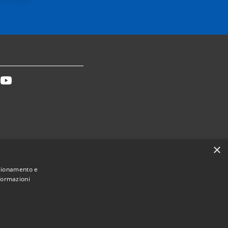
tter
Youtube
×
Dichiarazione accessibilità
nzionamento e
nformazioni