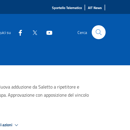
|
|
Sportello Telematico
AIT News
uici su
Cerca
uova adduzione da Saletto a ripetitore e
spa. Approvazione con apposizione del vincolo
i azioni