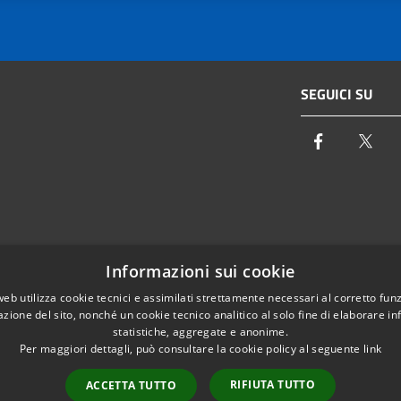
SEGUICI SU
Facebook
Twi
Email:
info@autoritaidrica.toscana.it
Informazioni sui cookie
- 50122 Firenze
Pec:
protocollo@pec.autoritaidrica.toscana.it
web utilizza cookie tecnici e assimilati strettamente necessari al corretto fu
azione del sito, nonché un cookie tecnico analitico al solo fine di elaborare i
IPA Indice delle Pubbliche Amministrazioni
statistiche, aggregate e anonime.
Elenco contatti interni
Per maggiori dettagli, può consultare la cookie policy al seguente
link
RIFIUTA TUTTO
ACCETTA TUTTO