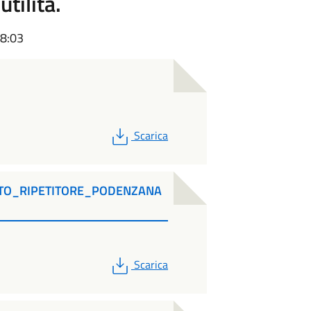
tilità.
08:03
PDF
Scarica
TO_RIPETITORE_PODENZANA
PDF
Scarica