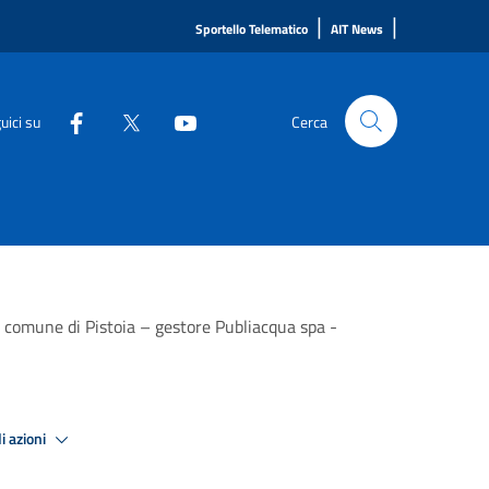
|
|
Sportello Telematico
AIT News
uici su
Cerca
n comune di Pistoia – gestore Publiacqua spa -
i azioni