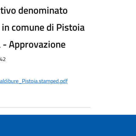
itivo denominato
in comune di Pistoia
a - Approvazione
:42
dibure_Pistoia.stamped.pdf