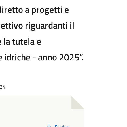
iretto a progetti e
lettivo riguardanti il
 la tutela e
e idriche - anno 2025”.
:34
PDF
Scarica