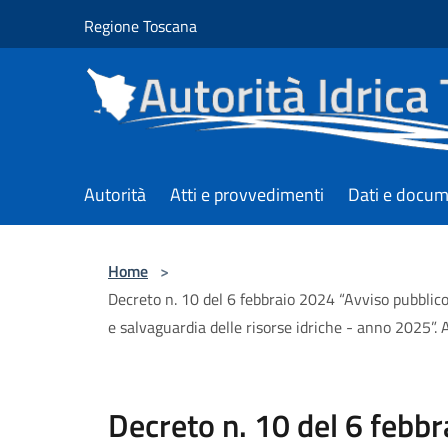
Salta al contenuto principale
Regione Toscana
Autorità
Atti e provvedimenti
Dati e docum
Home
>
Decreto n. 10 del 6 febbraio 2024 “Avviso pubblico pe
e salvaguardia delle risorse idriche - anno 2025”.
Decreto n. 10 del 6 febb