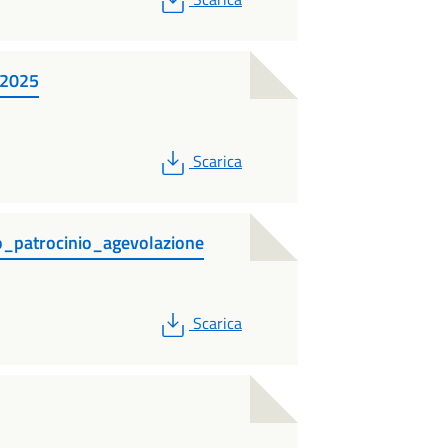
_2025
PDF
Scarica
o_patrocinio_agevolazione
PDF
Scarica