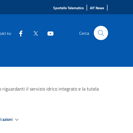
|
|
Sportello Telematico
AIT News
uici su
Cerca
riguardanti il servizio idrico integrato e la tutela
i azioni