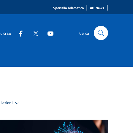
|
|
Sportello Telematico
AIT News
uici su
Cerca
i azioni